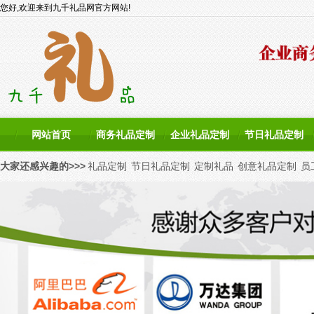
您好,欢迎来到九千礼品网官方网站!
网站首页
商务礼品定制
企业礼品定制
节日礼品定制
大家还感兴趣的>>>
礼品定制
节日礼品定制
定制礼品
创意礼品定制
员