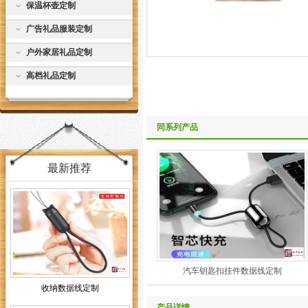
保温杯壶定制
广告礼品服装定制
户外家居礼品定制
高档礼品定制
同系列产品
最新推荐
汽车钥匙扣挂件数据线定制
收纳数据线定制
产品详情