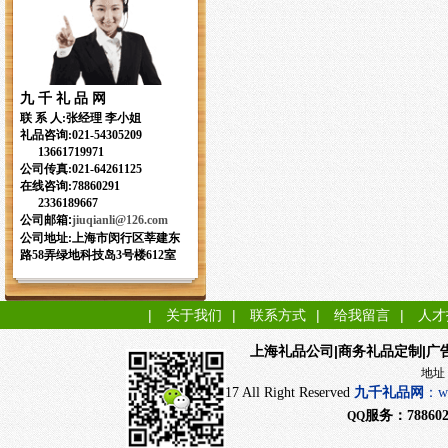
九 千 礼 品 网
联 系 人:张经理 李小姐
礼品咨询:
021-54305209
13661719971
公司传真:021-64261125
在线咨询:78860291
2336189667
公司邮箱:
jiuqianli
@126.com
公司地址:上海市闵行区莘建东
路58弄绿地科技岛3号楼612室
|
关于我们
|
联系方式
|
给我留言
|
人才
|商务礼品定制|广
上海礼品公司
地址：上海市闵行
CopyRight 2017 All Right Reserved
九千
礼品网
：
w
服务：
78860
QQ