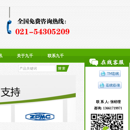
讯
关于九千
联系九千
联 系 人:
张经理
咨询:
13661719971