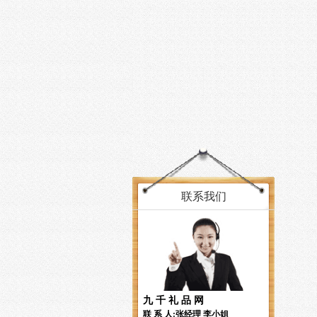
联系我们
九 千 礼 品 网
联 系 人:张经理 李小姐