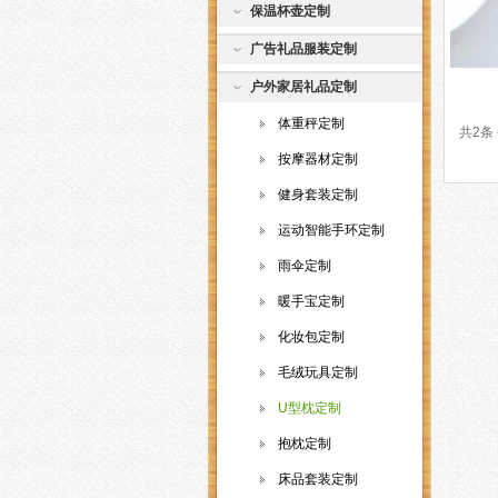
保温杯壶定制
广告礼品服装定制
户外家居礼品定制
体重秤定制
共2条
按摩器材定制
健身套装定制
运动智能手环定制
雨伞定制
暖手宝定制
化妆包定制
毛绒玩具定制
U型枕定制
抱枕定制
床品套装定制