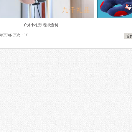
户外小礼品U型枕定制
 每页8条 页次：1/1
首