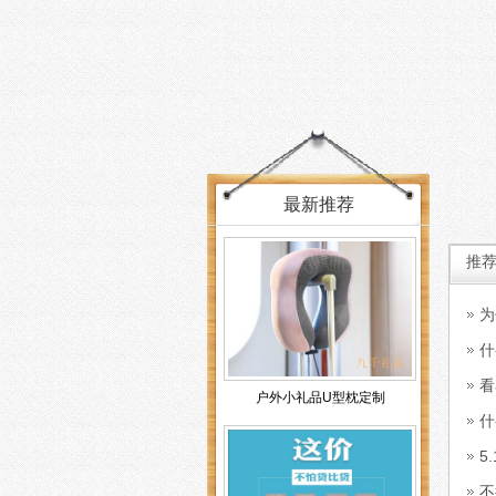
最新推荐
推
为
什
看
户外小礼品U型枕定制
什
5
不