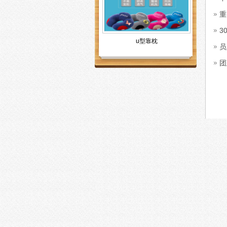
重
3
u型靠枕
员
团