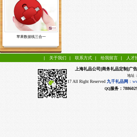
苹果数据线三合一
|
关于我们
|
联系方式
|
给我留言
|
人才
|商务礼品定制|广
上海礼品公司
地址：上海市闵行
CopyRight 2017 All Right Reserved
九千
礼品网
：
ww
服务：
788602
QQ