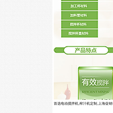
首选电动搅拌机,榨汁机定制,上海促销