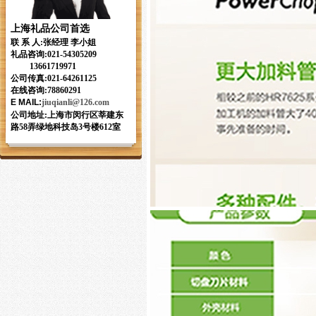
上海礼品公司首选
联 系 人:张经理 李小姐
礼品咨询:
021-54305209
13661719971
公司传真:021-64261125
在线咨询:78860291
E MAIL
:
jiuqianli
@126.com
公司地址:上海市闵行区莘建东
路58弄绿地科技岛3号楼612室