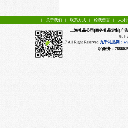
|
关于我们
|
联系方式
|
给我留言
|
人才
|商务礼品定制|广
上海礼品公司
地址：上海市闵行
CopyRight 2017 All Right Reserved
九千
礼品网
：
ww
服务：
788602
QQ