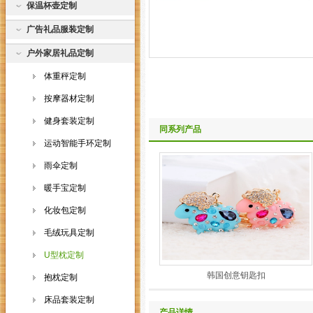
保温杯壶定制
广告礼品服装定制
户外家居礼品定制
体重秤定制
按摩器材定制
健身套装定制
同系列产品
运动智能手环定制
雨伞定制
暖手宝定制
化妆包定制
毛绒玩具定制
U型枕定制
韩国创意钥匙扣
抱枕定制
床品套装定制
产品详情