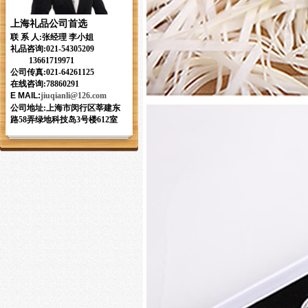
上海礼品公司首选
联 系 人:张经理 李小姐
礼品咨询:
021-54305209
13661719971
公司传真:021-64261125
在线咨询:78860291
E MAIL
:
jiuqianli
@126.com
公司地址:上海市闵行区莘建东
路58弄绿地科技岛3号楼612室