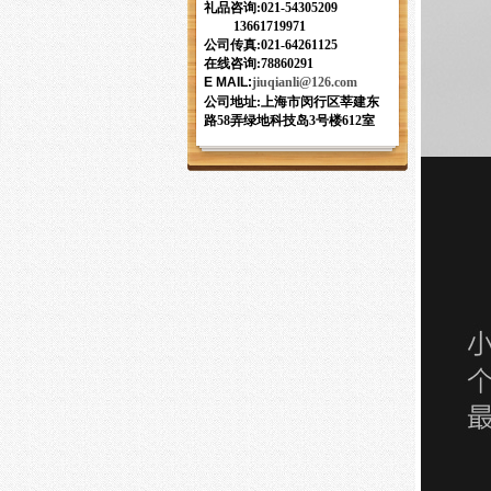
礼品咨询:
021-54305209
13661719971
公司传真:021-64261125
在线咨询:78860291
E MAIL
:
jiuqianli
@126.com
公司地址:上海市闵行区莘建东
路58弄绿地科技岛3号楼612室