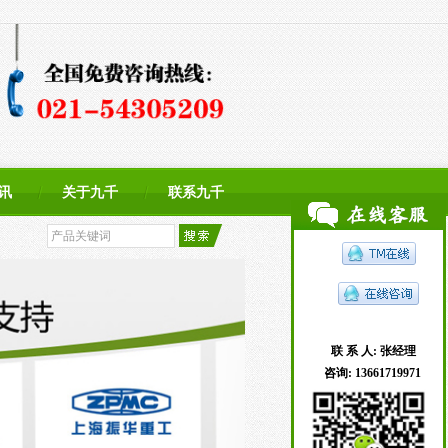
讯
关于九千
联系九千
联 系 人:
张经理
咨询:
13661719971