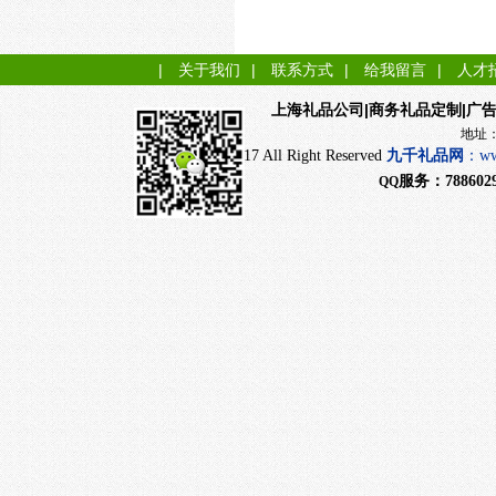
|
关于我们
|
联系方式
|
给我留言
|
人才
|商务礼品定制|广
上海礼品公司
地址：上海市闵行
CopyRight 2017 All Right Reserved
九千
礼品网
：
ww
服务：
788602
QQ