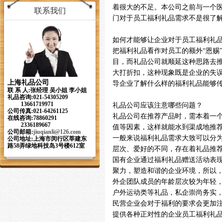
着很大的不足。本公司之前与一个
联系我们
门对于员工福利礼品需求不是很了
如何才能够让企业对于员工福利礼
把福利礼品看作对员工的额外“恩赐
目，而礼品公司就顺延这种思路去推
大打折扣，这种现象既是企业的失
上海礼品公司
导企业了解什么样的福利礼品能够传
联 系 人:张经理 吴小姐 李小姐
礼品咨询:021-54305209
13661719971
礼品公司应该注意哪些问题？
公司传真:021-64261125
礼品公司在推荐产品时，需本着一
在线咨询:78860291
2336189667
值等因素，这样就能水到渠成地推
公司邮箱:
jiuqianli
@126.com
一般来说福利礼品需求大致可以分
公司地址:上海市闵行区莘建东
路58弄绿地科技岛3号楼612室
层次、爱好的不同，存在着礼品推
国有企业通过福利礼品赠送活动表
聚力，塑造和谐的企业环境，所以
外企团队成员的年龄层次较为年轻
户外运动类等礼品，私企崇尚务实
民营企业会对于福利的要求会更加
提供各种正对性的企业员工福利礼