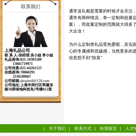
联系我们
通常送礼都是需要的时候才会关注
通常有两种情况，单一定制和批量
案），而批量定制的范围就大得多
大企业！
为什么定制类礼品受热爱呢，其实
上海礼品公司
心的专属感和优越感，当然更多的
联 系 人:张经理 吴小姐 李小姐
你意想不到“惊喜”
礼品咨询:021-54305209
13661719971
公司传真:021-64261125
在线咨询:78860291
2336189667
公司邮箱:
jiuqianli
@126.com
公司地址:上海市闵行区莘建东
路58弄绿地科技岛3号楼612室
|
关于我们
|
联系方式
|
给我留言
|
人才