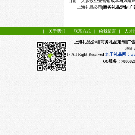
目前，大多数企业营销成本与风险
上海礼品公司
|商务礼品定制|
|
关于我们
|
联系方式
|
给我留言
|
人才
|商务礼品定制|广
上海礼品公司
地址：上海市闵行
CopyRight 2017 All Right Reserved
九千
礼品网
：
ww
服务：
788602
QQ