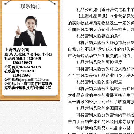
联系我们
礼品公司如何避开营销过程中
【
上海礼品
网讯】企业营销风
的实际收益与预期收益发生一定的
给面临风险的人或企业带来损失。
礼品营销风险存在的条件
可将营销风险分为静态市场营
自然力的不规则运动或人们的过失
上海礼品公司
联 系 人:张经理 吴小姐 李小姐
市场营销活动中产生损失的可能性
礼品咨询:021-54305209
礼品营销风险的可控程度
13661719971
公司传真:021-64261125
可将营销风险分为可控风险和
在线咨询:78860291
不可控风险是指礼品企业自身无法
2336189667
公司邮箱:
jiuqianli
@126.com
礼品营销风险的影响程度
公司地址:上海市闵行区莘建东
路58弄绿地科技岛3号楼612室
可将营销风险分为战略性营销
对礼品企业的生存与发展直接产生
某一阶段的经济活动产生了收益与
礼品营销风险的来源因素
可将营销风险分为营销内部风
来自于营销主体外的风险因素导致
营销活动风险只对礼品企业某