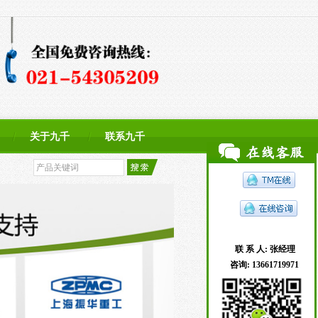
关于九千
联系九千
联 系 人:
张经理
咨询:
13661719971