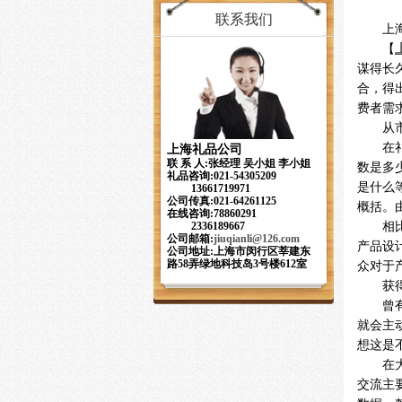
联系我们
上
【
谋得长
合，得
费者需
从
在
上海礼品公司
联 系 人:张经理 吴小姐 李小姐
数是多
礼品咨询:021-54305209
是什么
13661719971
公司传真:021-64261125
概括。
在线咨询:78860291
相
2336189667
公司邮箱:
jiuqianli
@126.com
产品设
公司地址:上海市闵行区莘建东
路58弄绿地科技岛3号楼612室
众对于
获
曾
就会主
想这是
在
交流主