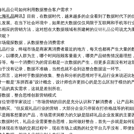
海礼品公司如何利用数据整合客户需求？
上海礼品
网讯】目前，在数据时代，越来越多的企业看到了数据时代下的
久发展。在当下社会环境中，如果把大数据仅仅局限于互联网和手机等行
出相应的营销方法，这对想在大数据领域有所建树的
促销礼品
公司说尤为
求呢？
市场窥探数据，从数据整合消费需求
礼品行业，终端市场是商家离消费者最近的地方，每天也都将产生大量的
少，以哪类人群为主，哪个时间段顾客量最大，哪类产品销售情况最理想
等等。每一个消费行为的背后都是一次数据的产生，但更多店面没有对这
由于没有记录，数据不准确，当然也就不会到达整合数据这一环节。
比而言，这种对于数据的收集、整合和分析的思维对于礼品行业来说还比
计一般是
“东拼西凑”设计概念，设计师也许更担心的是怎么区别于模仿的
产品的真实需求，这就是差别所在。
得数据，整合思维创新营销模式
有位管理学家说过：
“市场营销的目的是充分认识和了解消费者，让产品
动购买。”但反观礼品行业的营销，大部分企业只停留在打价格战等的初
不是顾客想要的产品，市场需求洞察力的欠缺是阻碍礼品企业发展的主要
大数据时代，礼品企业需要整合思维，如何做好整合，首先一步就是如何
要体现在市场的交易过程中，现在市场上成熟的社交平台几乎没有，即便