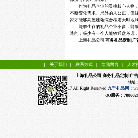
作为礼品企业的灵魂核心人物
不断变化需求。局外的人公正，但
家才能够高屋建瓴综合考虑天时地
能够生存的礼品企业不多，能
造的；极少有一个人能够通盘考虑
上海礼品公司
|商务礼品定制|
|
关于我们
|
联系方式
|
给我留言
|
人才
|商务礼品定制|广
上海礼品公司
地址：上海市闵行
CopyRight 2017 All Right Reserved
九千
礼品网
：
ww
服务：
788602
QQ