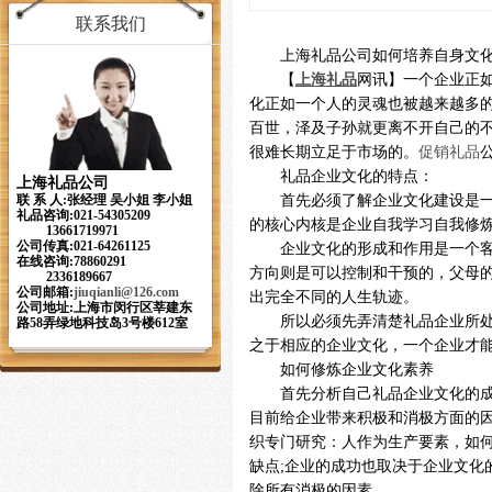
联系我们
上海礼品公司如何培养自身文
【
上海礼品
网讯】一个企业正
化正如一个人的灵魂也被越来越多
百世，泽及子孙就更离不开自己的
很难长期立足于市场的。
促销礼品
礼品企业文化的特点：
上海礼品公司
首先必须了解企业文化建设是
联 系 人:张经理 吴小姐 李小姐
礼品咨询:021-54305209
的核心内核是企业自我学习自我修
13661719971
公司传真:021-64261125
企业文化的形成和作用是一个
在线咨询:78860291
方向则是可以控制和干预的，父母
2336189667
公司邮箱:
jiuqianli
@126.com
出完全不同的人生轨迹。
公司地址:上海市闵行区莘建东
所以必须先弄清楚礼品企业所
路58弄绿地科技岛3号楼612室
之于相应的企业文化，一个企业才能
如何修炼企业文化素养
首先分析自己礼品企业文化的
目前给企业带来积极和消极方面的
织专门研究：人作为生产要素，如
缺点;企业的成功也取决于企业文化
除所有消极的因素。