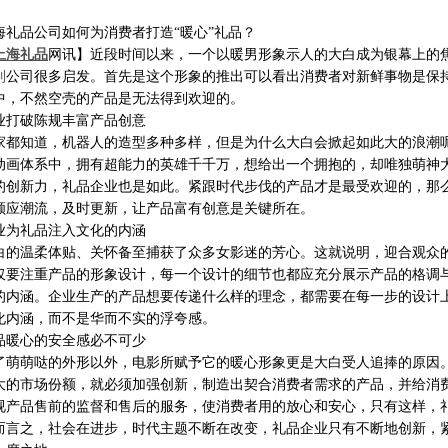
海礼品公司如何为消费者打造
“暖心”礼品？
上海礼品
网讯】近段时间以来，一个以暖男形象示人的大白成为银幕上的
制
公司很多启发。首先是这个形象的推出可以看出消费者对新鲜事物是保
中，不然空壳的产品是无法得到欢迎的。
业打破陈规丰富产品创意
家都知道，机器人的造型多种多样，但是为什么大白会掀起如此大的浪潮
动画体系中，拥有超能力的英雄千千万，想给出一个拥抱的，却唯独萌神
的创新力，礼品企业也是如此。紧跟时代步伐的产品才是最受欢迎的，那
顺应潮流，及时更新，让产品富有创意是关键所在。
业为礼品注入文化的内涵
白的温柔体贴、关怀备至捕获了众多女影迷的芳心。这就说明，迎合观众
仅要注重产品的形象设计，每一个设计的细节也都应充分展示产品的格调
的内涵。企业生产的产品想要传递什么样的理念，都需要在每一步的设计
化内涵，而不是华而不实的浮夸感。
品暖心的安全感必不可少
了萌萌哒的外形以外，电影所赋予它的暖心形象更是大白受人追捧的原因
大的市场份额，就必须加强创新，制造出契合消费者需求的产品，并给消
视产品售前的监督和售后的服务，使消费者用的放心和安心，只有这样，
而言之，社会在进步，时代主题不断在改变，礼品企业只有不断地创新，