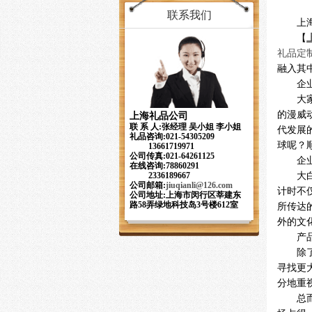
联系我们
上
【
礼品定
融入其
企
大
的漫威
上海礼品公司
联 系 人:张经理 吴小姐 李小姐
代发展
礼品咨询:021-54305209
球呢？
13661719971
公司传真:021-64261125
企
在线咨询:78860291
大
2336189667
公司邮箱:
jiuqianli
@126.com
计时不
公司地址:上海市闵行区莘建东
路58弄绿地科技岛3号楼612室
所传达
外的文
产
除
寻找更
分地重
总