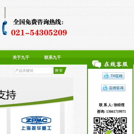
关于九千
联系九千
联 系 人:
张经理
咨询:
13661719971