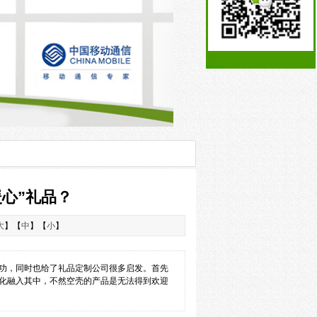
心”礼品？
大
】【
中
】【
小
】
功，同时也给了礼品定制公司很多启发。首先
化融入其中，不然空壳的产品是无法得到欢迎