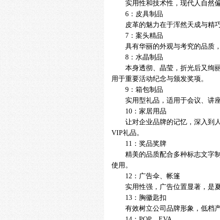
实用性和技术性，现代人自然
6：皮具制品
皮革的魅力在于浑然天成与精
7：案头精品
具有华丽的外观与考究的品质
8：水晶制品
本身透彻、晶莹，折光后又绚
用于重要活动纪念与颁发奖项。
9：箱包制品
实用型礼品，适用于会议、讲
10：家居用品
让对企业品牌的记忆，深入到
VIP礼品。
11：奖品奖牌
精美的品质配合多种标志文字
使用。
12：广告伞、帐篷
实用性强，广告位置显著，是
13：胸徽匙扣
有效树立公司品牌形象，低档
14：POP、EVA