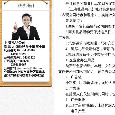
最具创意的商务礼品策划方案
联系我们
【
上海礼品
网讯】礼品策划是
（表现公司特点和理念）、实施计
策划要点：
1.商务广告礼品要与公司的整
2.商务礼品活动要保持连贯性
广效果。
上海礼品公司
3.策划要求有效沟通，只有充
联 系 人:张经理 吴小姐 李小姐
4、追踪礼品最新动态，新颖的
礼品咨询:021-54305209
13661719971
5.规避约束条件，使市场推广
公司传真:021-64261125
1: 企业化办公用品
在线咨询:78860291
2336189667
类产品包括纸砖、本册、文件
公司邮箱:
jiuqianli
@126.com
文件夹还可加公司简介，适合办公
公司地址:上海市闵行区莘建东
路58弄绿地科技岛3号楼612室
2：广告笔
小巧实用、功能多样，无论大
3: 广告表
在提醒人们关注时间的同时，
4：广告服饰
真正的
“亲密”接触，让品牌深
5：电子产品