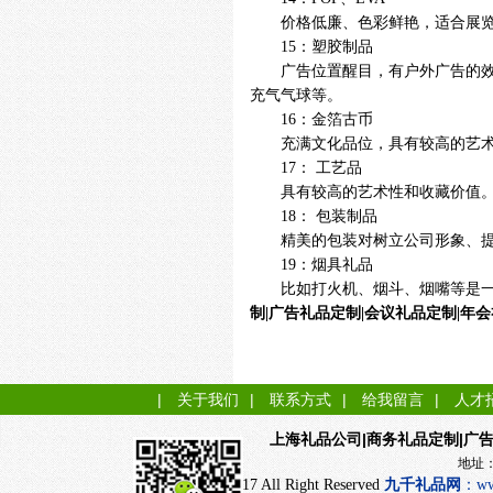
价格低廉、色彩鲜艳，适合展
15：塑胶制品
广告位置醒目，有户外广告的
充气气球等。
16：金箔古币
充满文化品位，具有较高的艺
17： 工艺品
具有较高的艺术性和收藏价值
18： 包装制品
精美的包装对树立公司形象、
19：烟具礼品
比如打火机、烟斗、烟嘴等是
制|广告礼品定制|会议礼品定制|年会
|
关于我们
|
联系方式
|
给我留言
|
人才
|商务礼品定制|广
上海礼品公司
地址：上海市闵行
CopyRight 2017 All Right Reserved
九千
礼品网
：
ww