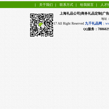
|
关于我们
|
联系方式
|
给我留言
|
人才
|商务礼品定制|广
上海礼品公司
地址：上海市闵行
CopyRight 2017 All Right Reserved
九千
礼品网
：
ww
服务：
788602
QQ