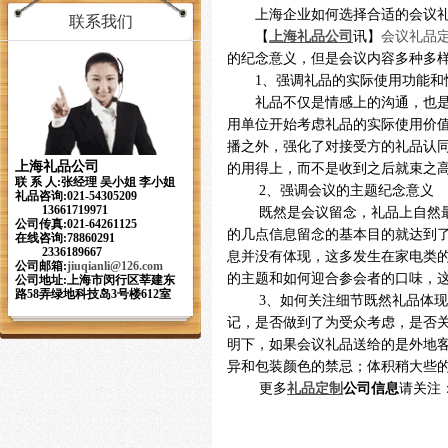
上海企业如何选择合适的会议
联系我们
【
上海礼品公司
讯】
会议礼品
的纪念意义，但是会议内容多种多
1、强调礼品的实际使用功能和
礼品不仅是情感上的沟通，也
用单位开始考虑礼品的实际使用价
播之外，强化了对接受方的礼品认
上海礼品公司
的用得上，而不是收到之后就束之
联 系 人:张经理 吴小姐 李小姐
2、强调会议的主题纪念意义
礼品咨询:021-54305209
13661719971
既然是会议留念，礼品上自然
公司传真:021-64261125
的几点信息留念的基本目的就达到
在线咨询:78860291
2336189667
息并没有体现，这多发生在家电类
公司邮箱:
jiuqianli
@126.com
的主题和如何迎合参会者的口味，
公司地址:上海市闵行区莘建东
路58弄绿地科技岛3号楼612室
3、如何关注细节既然礼品体
记，是否做到了为受众考虑，是否
明下，如果会议礼品送给的是外地
异和包装颜色的禁忌；体积稍大些
更多
礼品定制
公司信息
请关注