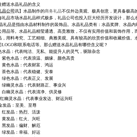
往赠送水晶礼品的含义
礼品公司
讯】水晶制作的
商务礼品
不仅外边美观、极具创意，更具备极高
海礼品市场水晶礼品样式极多，礼品公司也投入巨大经历开发设计，那么
礼品是指由水晶材料制作的装饰品。水晶礼品类有：水晶奖牌、水晶内
公用品等。水晶礼品精莹通透、高贵雅致，不仅有实用价值和装饰作用，
品，用料考究、工艺精细、典雅美观、具有较高的欣赏价值和收藏价值。
司
LOGO和联系电话等。那么赠送水晶礼品有哪些含义呢？
色水晶：代表纯洁、无私、能提升人的灵气，驱除杂念
色水晶：代表浪温、姻缘、颜色高贵
色水晶：代表财富、鸿运
色水晶：代表稳健、安泰
色水晶：代表正义、发展
幽灵水晶：代表财路正、事业兴
幽灵水晶：代表清净、供灵修
红幽灵水晶：代表事业发达、财运兴旺
金发晶：至美、至尊
发晶：热烈、活泼
发晶：红火、兴旺
发晶：偏财、解厄
发晶：幸福、好运