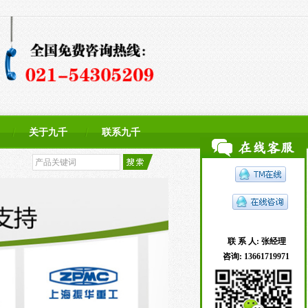
关于九千
联系九千
联 系 人:
张经理
咨询:
13661719971