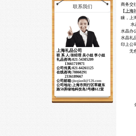
商务交
联系我们
【
上海
睐，上
水晶
水晶办
水晶礼
印上公
上海礼品公司
无
联 系 人:张经理 吴小姐 李小姐
紫
礼品咨询:021-54305209
13661719971
黄
公司传真:021-64261125
茶
在线咨询:78860291
2336189667
绿
公司邮箱:
jiuqianli
@126.com
绿
公司地址:上海市闵行区莘建东
路58弄绿地科技岛3号楼612室
白
红
黄
黑
绿