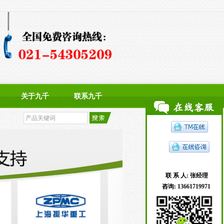
关于九千
联系九千
联 系 人:
张经理
咨询:
13661719971