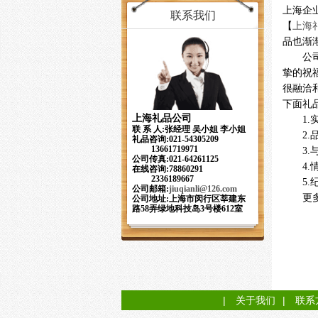
上海企
联系我们
【
上海
品也渐
公
挚的祝
很融洽
下面礼
上海礼品公司
1
联 系 人:张经理 吴小姐 李小姐
2
礼品咨询:021-54305209
13661719971
3
公司传真:021-64261125
4
在线咨询:78860291
2336189667
5
公司邮箱:
jiuqianli
@126.com
更
公司地址:上海市闵行区莘建东
路58弄绿地科技岛3号楼612室
|
关于我们
|
联系