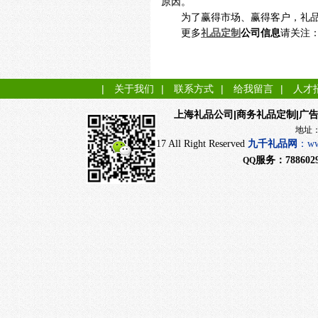
原因。
为了赢得市场、赢得客户，礼
更多
礼品定制
公司信息
请关注
|
关于我们
|
联系方式
|
给我留言
|
人才
|商务礼品定制|广
上海礼品公司
地址：上海市闵行
CopyRight 2017 All Right Reserved
九千
礼品网
：
ww
服务：
788602
QQ