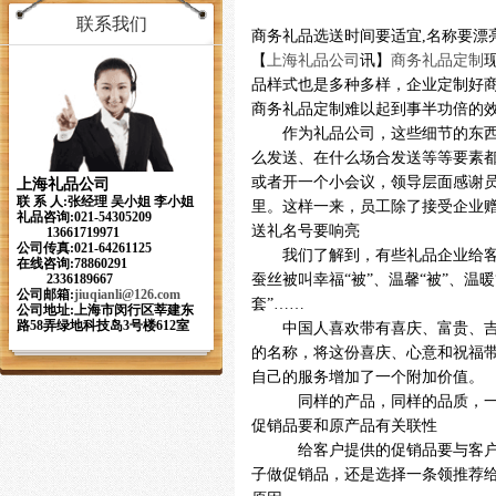
联系我们
商务礼品选送时间要适宜
,名称要漂
【
上海礼品公司
讯】
商务礼品定制
品样式也是多种多样，企业定制好
商务礼品定制难以起到事半功倍的
作为礼品公司，这些细节的东
么发送、在什么场合发送等等要素
或者开一个小会议，领导层面感谢
上海礼品公司
联 系 人:张经理 吴小姐 李小姐
里。这样一来，员工除了接受企业
礼品咨询:021-54305209
送礼名号要响亮
13661719971
公司传真:021-64261125
我们了解到，有些礼品企业给
在线咨询:78860291
蚕丝被叫幸福
“被”、温馨“被”、温
2336189667
公司邮箱:
jiuqianli
@126.com
套”……
公司地址:上海市闵行区莘建东
路58弄绿地科技岛3号楼612室
中国人喜欢带有喜庆、富贵、
的名称，将这份喜庆、心意和祝福
自己的服务增加了一个附加价值。
同样的产品，同样的品质，
促销品要和原产品有关联性
给客户提供的促销品要与客
子做促销品，还是选择一条领推荐