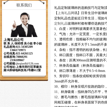
联系我们
礼品定制玻璃杯的选购技巧与定制
【
上海礼品网
讯】日常生活中玻璃
定制礼品也是贴近日常生活，现如
定制礼品
玻璃杯时都有哪些选购技
1、白度：对明料玻璃要求无显著色
2、气泡：允许一定宽度、一定长
3、透明疙瘩：指熔融不均匀的玻璃体，
上海礼品公司
联 系 人:张经理 吴小姐 李小姐
的玻璃杯，长度不大于1.5mm的不
礼品咨询:021-54305209
4、杂粒：指不透明的粒状杂物，长度
13661719971
公司传真:021-64261125
5、杯口圆度：指杯口不圆，其最大直径
在线咨询:78860291
6、条纹：距离300mm目测明显的
2336189667
公司邮箱:
jiuqianli
@126.com
7、杯身高低偏差（杯身高低偏斜）：
公司地址:上海市闵行区莘建东
路58弄绿地科技岛3号楼612室
8、杯口厚薄差：不大于0.5~0.8mm.
9、剪切印：指条纹或蜈蚣状剪切痕，
3mm的不允许有。
10、模印：杯身呈唱片纹路的隐印
11、杯身吸瘪：指杯身凹凸不平，
12、擦毛与擦伤：擦毛指玻璃杯与
间相互碰撞，在杯身表面留下的伤