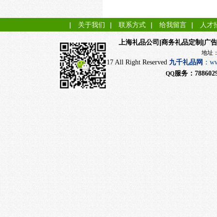
|
关于我们
|
联系方式
|
给我留言
|
人才
|商务礼品定制|广
上海礼品公司
地址：上海市闵行
CopyRight 2017 All Right Reserved
九千
礼品网
：
ww
服务：
788602
QQ