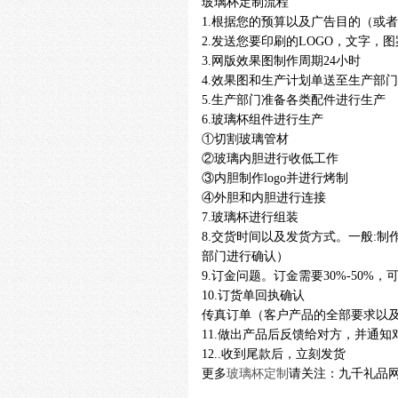
玻璃杯定制流程
1.根据您的预算以及广告目的（或
2.发送您要印刷的LOGO，文字
3.网版效果图制作周期24小时
4.效果图和生产计划单送至生产部门
5.生产部门准备各类配件进行生产
6.玻璃杯组件进行生产
①切割玻璃管材
②玻璃内胆进行收低工作
③内胆制作logo并进行烤制
④外胆和内胆进行连接
7.玻璃杯进行组装
8.交货时间以及发货方式。一般:制
部门进行确认）
9.订金问题。订金需要30%-50%
10.订货单回执确认
传真订单（客户产品的全部要求以
11.做出产品后反馈给对方，并通知
12..收到尾款后，立刻发货
更多
玻璃杯定制
请关注：九千礼品