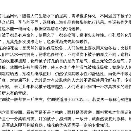
海礼品网讯：随着人们生活水平的提高，需求也多样化，不同温度下被子
受众范围、季节的不同，选择的
上海礼品
直接影响执行结果。空调被作为
过也不能一概而论，根据室温请各位酌情选择。
何被子都是有寿命的，使用久了，都会变薄，逐渐失去弹性。打孔后的化
了，尤其是多次洗涤之后，也会逐渐失去其保暖性。
统的棉花被，是天然的蓄热保暖设备，人们传统上喜欢用来做冬被，比较
人们生活水平的提高，需求也多样化，不同温度下被子的厚度不同，这样
们的欢迎和拥戴，化纤被子打孔的目的是为了透气，但是无论怎么透气，
舒服。然而棉花被的吸湿性，使人身体产生的湿气被棉花吸收，始终使人
潮湿晾晒透，拍松后继续使用，仍然保持其吸水性和舒适性。而化纤不吸
干爽，对健康不利，尤其是对有皮肤病的人尤其不适应使用化纤被子。专
介绍说，最近几年棉花被子越来越热，人们逐渐回归到一种求真求实的理
前所未有的青睐。
空调被一般都在三斤左右。空调被适用于
22°C以上。若要买一条称心如
完含量看被面。看被面是不是全棉的，面料是否紧密，面料紧密才能保证
子是否十分柔软滑爽。好的被子手感滑爽，一放开，就自然恢复到原样。
，是否成灰即可判断真伪，棉花的优劣还需要一定的专业知识。