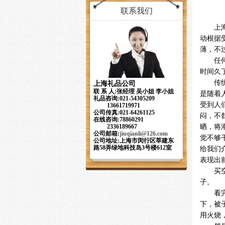
联系我们
上
动根据
薄，不
任
时间久
传
上海礼品公司
联 系 人:张经理 吴小姐 李小姐
是随着
礼品咨询:021-54305209
受到人
13661719971
公司传真:021-64261125
闷，不
在线咨询:78860291
晒，将
2336189667
公司邮箱:
jiuqianli
@126.com
觉不够
公司地址:上海市闵行区莘建东
路58弄绿地科技岛3号楼612室
给我们
表现出
买
子。
看
下，被
用火烧