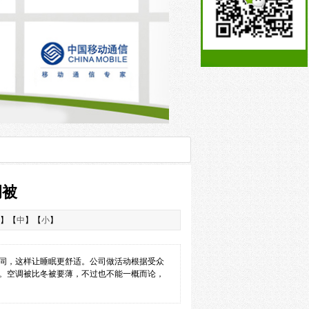
调被
】【
中
】【
小
】
同，这样让睡眠更舒适。公司做活动根据受众
。空调被比冬被要薄，不过也不能一概而论，