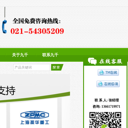
关于九千
联系九千
联 系 人:
张经理
咨询:
13661719971