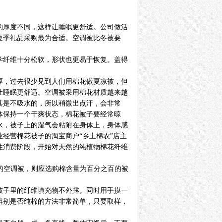
的厚度不同，这样让睡眠更舒适。公司做活
夏季礼品采购最为合适。空调被比冬被要
学纤维十分松软，形状也更易于恢复。盖得
厚，过去很少见到人们用棉花做夏凉被，但
让睡眠更舒适。空调被采用棉花材质越来越
其是不吸水的，所以稍微出点汗，会非常
体保持一个干爽状态，棉花被子要经常晾
水，被子上的湿气会粘附在身体上，身体感
业经营棉花被子的淘宝商户
“乡土棉农”店主
性消费阶段，开始对天然的纯植物棉花纤维
意的空调被，则应选购棉含量为百分之百的被
被子里的纤维填充物不外露。同时用手摸一
辨别是否纯棉的方法非常简单，只要取样，