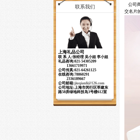
公司商
联系我们
交名片
上海礼品公司
联 系 人:张经理 吴小姐 李小姐
礼品咨询:021-54305209
13661719971
公司传真:021-64261125
在线咨询:78860291
2336189667
公司邮箱:
jiuqianli
@126.com
公司地址:上海市闵行区莘建东
路58弄绿地科技岛3号楼612室