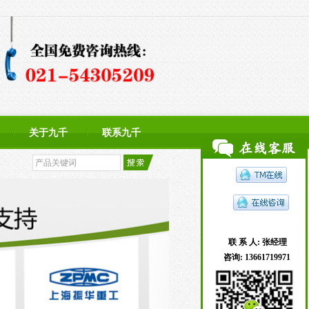
关于九千
联系九千
联 系 人:
张经理
咨询:
13661719971