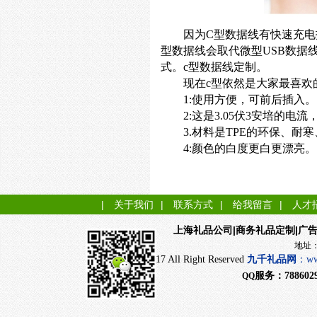
因为
C型数据线有快速充
型数据线会取代微型USB数据
式。c型数据线定制。
现在
c型依然是大家最喜欢
1:使用方便，可前后插入。
2:这是3.05伏3安培的
3.材料是TPE的环保、耐
4:颜色的白度更白更漂亮。
|
关于我们
|
联系方式
|
给我留言
|
人才
|商务礼品定制|广
上海礼品公司
地址：上海市闵行
CopyRight 2017 All Right Reserved
九千
礼品网
：
ww
服务：
788602
QQ