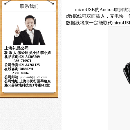
联系我们
microUSB的Android
数据线
c数据线可双面插入，充电快，
数据线将来一定能取代microUS
上海礼品公司
联 系 人:张经理 吴小姐 李小姐
礼品咨询:021-54305209
13661719971
公司传真:021-64261125
在线咨询:78860291
2336189667
公司邮箱:
jiuqianli
@126.com
公司地址:上海市闵行区莘建东
路58弄绿地科技岛3号楼612室