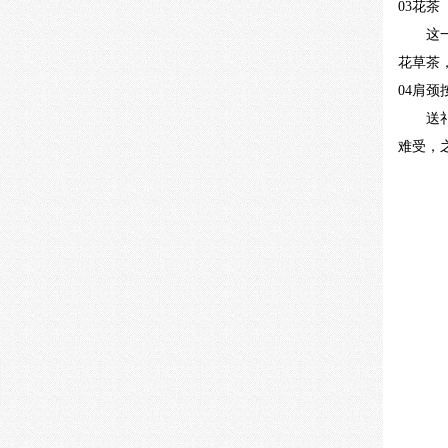
03
花茶
这
花草茶
04
肩颈
送
难受，