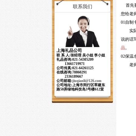
首先要
联系我们
您给老
01
自制
实
说的话
品
。
上海礼品公司
联 系 人:张经理 吴小姐 李小姐
02
保温
礼品咨询:021-54305209
13661719971
老
公司传真:021-64261125
在线咨询:78860291
2336189667
公司邮箱:
jiuqianli
@126.com
公司地址:上海市闵行区莘建东
路58弄绿地科技岛3号楼612室