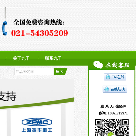
关于九千
联系九千
联 系 人:
张经理
咨询:
13661719971