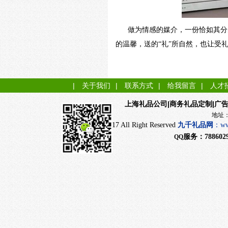
做为情感的媒介，一份恰如其分
的温馨，送的“礼”所自然，也让受礼
|
关于我们
|
联系方式
|
给我留言
|
人才
|商务礼品定制|广
上海礼品公司
地址：上海市闵行
CopyRight 2017 All Right Reserved
九千
礼品网
：
ww
服务：
788602
QQ