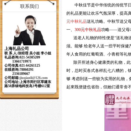
中秋佳节是中华传统的传统节日，
联系我们
的礼品更能让欢乐气氛深厚，提高
元中秋礼品
送礼功略。中秋节送父
一、
300
元中秋礼品
功略
——送父母
送老人礼物的特性便是
“送礼物
须。能够 给老年人送一些平时保
上海礼品公司
联 系 人:张经理 吴小姐 李小姐
年人食用的红葡萄酒、小青柑等礼
礼品咨询:021-54305209
13661719971
除开所述身心健康类的礼物，此外
公司传真:021-64261125
在线咨询:78860291
时，总时买各式各样乱七八糟的，
2336189667
公司邮箱:
jiuqianli
@126.com
够
考虑到送一些较为实用的礼物，
公司地址:上海市闵行区莘建东
路58弄绿地科技岛3号楼612室
起來既便捷也省劲，但她们通常舍