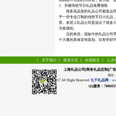
3
、关键传统节日礼品免费领取
很多高品质的礼品公司都是运
予一些专业订制的传统节日小礼品
荐。表层上礼品公司是送出了很多
为靠谱的。
总的来说，现如今的礼品公司
个大量的具体宣传策划。仅有学好
|
关于我们
|
联系方式
|
给我留言
|
人才
|商务礼品定制|广
上海礼品公司
地址：上海市闵行
CopyRight 2017 All Right Reserved
九千
礼品网
：
ww
服务：
788602
QQ