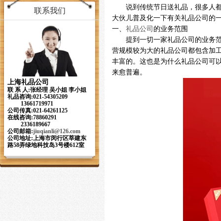
说到传统节日送礼品，很多人
联系我们
大伙儿普及化一下有关礼品公司的
一、
礼品公司
的业务范围
提到一切一家礼品公司的业务
营规模较为大的礼品公司都包含加
丰富的。这也是为什么礼品公司可
来愈普遍。
上海礼品公司
联 系 人:张经理 吴小姐 李小姐
礼品咨询:021-54305209
13661719971
公司传真:021-64261125
在线咨询:78860291
2336189667
公司邮箱:
jiuqianli
@126.com
公司地址:上海市闵行区莘建东
路58弄绿地科技岛3号楼612室