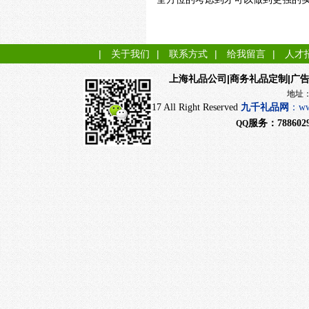
|
关于我们
|
联系方式
|
给我留言
|
人才
|商务礼品定制|广
上海礼品公司
地址：上海市闵行
CopyRight 2017 All Right Reserved
九千
礼品网
：
ww
服务：
788602
QQ