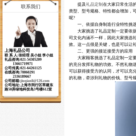
提及
礼品定制
在大家日常生活
联系我们
类型、型号规格、特性都会增加，
呢
?
一、依据自身制造行业特性挑
大家挑选了礼品定制一定要依
司文化内涵不一样，因此大家挑选
效。这一点很是关键，也是可以让
上海礼品公司
二、更强的接近接受方的应用
联 系 人:张经理 吴小姐 李小姐
大家顾客挑选了礼品定制一定
礼品咨询:021-54305209
13661719971
的充分发挥礼物的功效。不然礼物
公司传真:021-64261125
可以获得接受方的认同，才可以充
在线咨询:78860291
2336189667
的礼物，牵涉到礼物的价钱、型号
公司邮箱:
jiuqianli
@126.com
公司地址:上海市闵行区莘建东
路58弄绿地科技岛3号楼612室