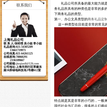
礼品公司所具备的最大能力就是
联系我们
务礼品所具有的种类也是非常的多
下商务礼品的类型。
第一、办公文具类型的
商务礼品定
这一种类型在目前是非常的常见的
上海礼品公司
联 系 人:张经理 吴小姐 李小姐
礼品咨询:021-54305209
13661719971
公司传真:021-64261125
在线咨询:78860291
2336189667
公司邮箱:
jiuqianli
@126.com
公司地址:上海市闵行区莘建东
路58弄绿地科技岛3号楼612室
特点就是其是非常的小巧的，一般
现代社会当汇总给，很多的人们都