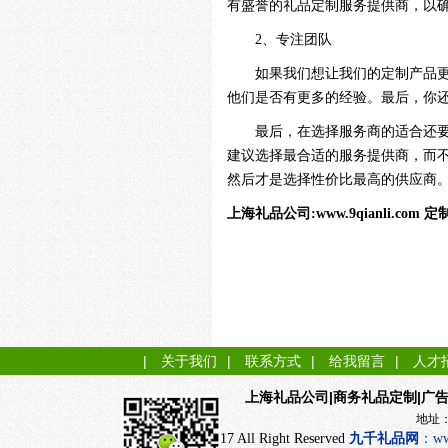
有盛誉的礼品定制服务提供商，以
2、专注团队
如果我们想让我们的定制产品
他们是否有更多的经验。最后，你
最后，在选择服务商的适合还
建议选择最合适的服务提供商，而
然后才是选择性价比最高的供应商
上海
礼品
公司
:www.9qianli.com
定
|
关于我们
|
联系方式
|
给我留言
|
人才
|商务礼品定制|广
上海礼品公司
地址：上海市闵行
CopyRight 2017 All Right Reserved
九千
礼品网
：
ww