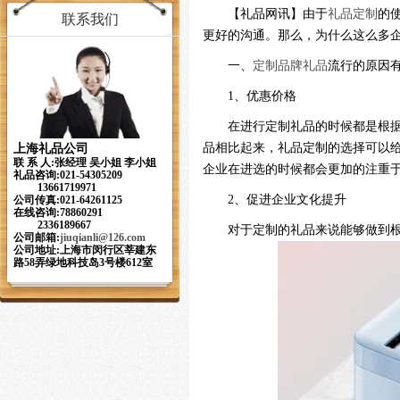
【礼品网讯】由于
礼品定制
的
联系我们
更好的沟通。那么，为什么这么多
一、
定制品牌礼品
流行的原因
1、优惠价格
在进行定制礼品的时候都是根
品相比起来，礼品定制的选择可以
上海礼品公司
联 系 人:张经理 吴小姐 李小姐
企业在进选的时候都会更加的注重
礼品咨询:021-54305209
13661719971
2、促进企业文化提升
公司传真:021-64261125
在线咨询:78860291
2336189667
对于定制的礼品来说能够做到
公司邮箱:
jiuqianli
@126.com
公司地址:上海市闵行区莘建东
路58弄绿地科技岛3号楼612室