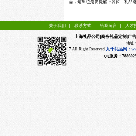
品，这里也是要提醒下各位，礼品
|
关于我们
|
联系方式
|
给我留言
|
人才
|商务礼品定制|广
上海礼品公司
地址：上海市闵行
CopyRight 2017 All Right Reserved
九千
礼品网
：
ww
服务：
788602
QQ