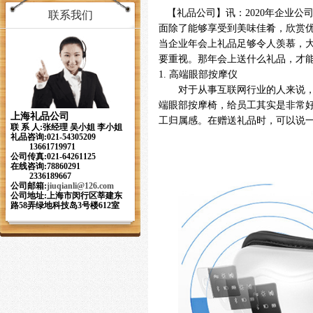
【礼品公司】讯：2020
年
企业公
联系我们
面除了能够享受到美味佳肴，欣赏
当企业年会上礼品足够令人羡慕，
要重视。那年会上送什么礼品，才
1.
高端眼部
按摩仪
对于从事互联网行业的人来说
端眼部按摩椅，给员工其实是非常
上海礼品公司
工归属感。在赠送礼品时，可以说
联 系 人:张经理 吴小姐 李小姐
礼品咨询:021-54305209
13661719971
公司传真:021-64261125
在线咨询:78860291
2336189667
公司邮箱:
jiuqianli
@126.com
公司地址:上海市闵行区莘建东
路58弄绿地科技岛3号楼612室