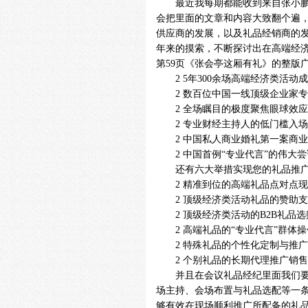
最近我每期都能收到来自张小鹏总
会把里面的文章和内容大致翻个遍
供应商的发展，以及礼品经销商的
年来的摸索，不断探讨出在高端经济
第59页《张会亭这厢有礼》的整版
2 5年300余场高端经济类活动
2 数百位中国一线顶级企业家专
2 全场瞩目的极度聚焦眼球效应
2 专业财经主持人的低门槛入场
2 中国私人商业婚礼第一案商业
2 中国首例“专业代言”的伟大尝
还有六大举措实现您的礼品推广
2 精准到位的高端礼品点对点现
2 顶级经济类活动礼品的赞助支
2 顶级经济类活动的B2B礼品选
2 高端礼品的“专业代言”群体操
2 特殊礼品的个性化定制与推广
2 个别礼品的长期代理推广销售
并且在会议礼品经纪里面我们要不
场主持、会场布置与礼品选配等一
够有效在现场顺利推广所配备的礼