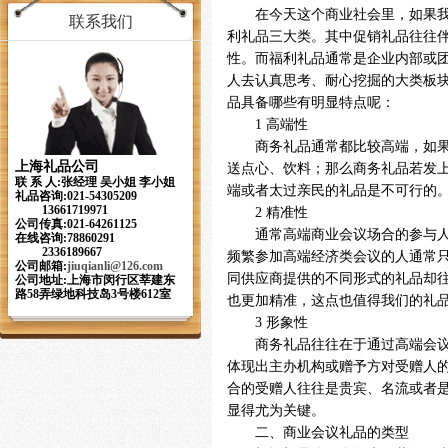
在今天这个商业社会里，如果我们
联系我们
利礼品三大类。其中促销礼品往往
性。而福利礼品通常是企业内部或团
人去认真思考、耐心挖掘的大类板
品具备哪些有明显特点呢：
1 高端性
商务礼品通常都比较高端，如果说
上海礼品公司
送点心、饮料；那么商务礼品若发
联 系 人:张经理 吴小姐 李小姐
端或者太过亲民的礼品是不可行的
礼品咨询:021-54305209
13661719971
2 精准性
公司传真:021-64261125
通常高端商业会议场合的参与人群
在线咨询:78860291
2336189667
频繁参加高端经济类会议的人通常
公司邮箱:
jiuqianli
@126.com
同供应商提供的不同形式的礼品却
公司地址:上海市闵行区莘建东
路58弄绿地科技岛3号楼612室
也更加精准，这点也值得我们的礼
3 形象性
商务礼品往往在于通过高端会议论
体现出主办机构或赠予方对受赠人
合的受赠人往往是贵宾、名流或者
显得尤为关键。
二、商业会议礼品的类型