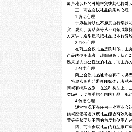
原产地以外的外地来宾或其他特殊
三、商业会议礼品的采购心理
1 赞助心理
宁愿拉赞助也不愿意自行采购礼品
宾、观众、赞助商等从不同领域聚
方来讲，通常愿意把礼品成本转嫁
2 办公心理
在商业会议礼品选购时候，主办方
产品的使用率高、观瞻率高，从而
愿意提供办公性强的礼品，而主办
3 分类心理
商业会议礼品通常会有不同类型区
于特邀嘉宾和普通新闻媒体记者就
商就有特殊区别，在这种类型上，
类级别，要着重把不同的礼品匹配
4 传播心理
通常情况下在任何一次商业会议场
候就应该考虑到该礼品能否有效彰
置等等都要从不同的角度和侧重点
四、商业会议礼品的新型推广