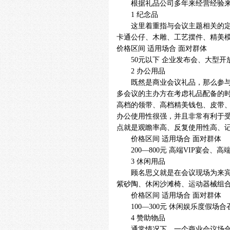
根据礼品公司多年来经营经验来说
1 纪念品
这里着重指与会议主题相关的定制
卡通公仔、木雕、工艺摆件、精美
价格区间 适用场合 面对群体
50元以下 企业发布会、大型开
2 办公用品
既然是商业会议礼品，那么参与的
多会议的主办方在考虑礼品配备的
高档的领带、高档精美钱包、皮带
办公使用性很强，并且非常有利于
点就是观瞻率高、反复使用性高、
价格区间 适用场合 面对群体
200—800元 高端VIP宴会、
3 休闲用品
顾名思义就是在会议现场为来宾或
紫砂陶、休闲沙滩椅、运动器械组
价格区间 适用场合 面对群体
100—300元 休闲娱乐度假场
4 赞助物品
通常情况下，一个商业会议场合，