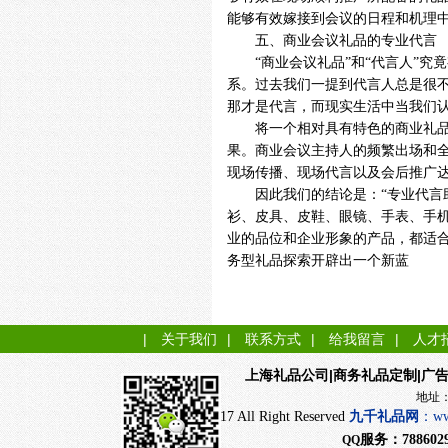
能够有效嫁接到会议的日程和机理
五、商业会议礼品的专业代言
“商业会议礼品”和“代言人”究
系。过去我们一提到代言人总是很
那才是代言，而现实生活中当我们认
将一个相对具有特色的商业礼品和
果。商业会议主持人的频繁出场和
现场传播、现场代言以及会后推广
因此我们的结论是：“专业代言助
衫、皮具、皮鞋、眼镜、手表、手
业的品位和企业形象的产品，都适合
务型礼品探索开辟出一个新蓝
|
关于我们
|
联系方式
|
给我留言
|
人才
|商务礼品定制|广
上海礼品公司
地址：上海市闵行
CopyRight 2017 All Right Reserved
九千
礼品网
：
ww
服务：
788602
QQ