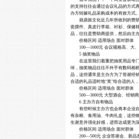
的支持往往会通过会议礼品的方式
办方转嫁礼品采购成本的有效方式
就鼎旌文化近几年所收到的赞助性
瓷摆件、真皮行李箱、衬衫、保健
品，往往是赞助商提供，然后由主
价格区间 适用场合 面对群体
100—1000元 会议规格高、
5 抽奖物品
在这里我们着重把抽奖用品专门提
绰，抽奖物品往往不外乎有数码相机
品，这些通常是主办方为了答谢经销
合适的礼品适时地“奖”给合适的人
价格区间 适用场合 面对群体
500—3000元 大型酒会、经
6 主办方自有物品
有些时候主办方也会将本企业自身
有杂粮、食用油、牛肉礼盒，这些
生谢意并强化好感，进而达成更为
价格区间 适用场合 面对群体
200—500元 企业答谢会、新