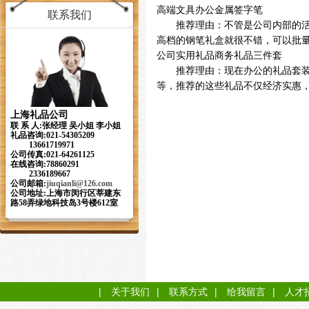
高端文具办公金属签字笔
联系我们
推荐理由：不管是公司内部的活动
高档的钢笔礼盒就很不错，可以批量
公司实用礼品商务礼品三件套
推荐理由：现在办公的礼品套装越
等，推荐的这些礼品不仅经济实惠，
上海礼品公司
联 系 人:张经理 吴小姐 李小姐
礼品咨询:021-54305209
13661719971
公司传真:021-64261125
在线咨询:78860291
2336189667
公司邮箱:
jiuqianli
@126.com
公司地址:上海市闵行区莘建东
路58弄绿地科技岛3号楼612室
|
关于我们
|
联系方式
|
给我留言
|
人才