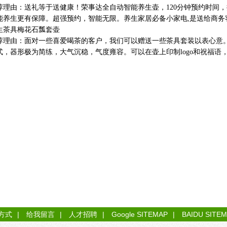
由：送礼等于送健康！荣事达全自动智能养生壶，120分钟预约时间，
能养生更有保障。超强预约，智能无限。养生家居必备小家电,是送给商务
生茶具梅花石瓢套壶
由：面对一些喜爱喝茶的客户，我们可以赠送一些茶具套装以表心意。
式，器形极为简练，大气沉稳，气度雍容。可以在壶上印制logo和祝福语
方式
|
给我留言
|
人才招聘
|
Google SITEMAP
|
BAIDU SITE