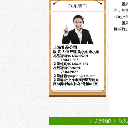
推荐理
联系我们
路，智
和记张
推荐理
性的样
上海礼品公司
联 系 人:张经理 吴小姐 李小姐
礼品咨询:021-54305209
13661719971
公司传真:021-64261125
在线咨询:78860291
2336189667
公司邮箱:
jiuqianli
@126.com
公司地址:上海市闵行区莘建东
路58弄绿地科技岛3号楼612室
|
关于我们
|
联系