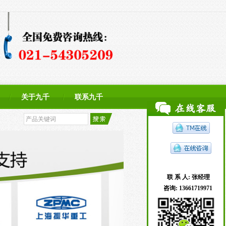
关于九千
联系九千
联 系 人:
张经理
咨询:
13661719971