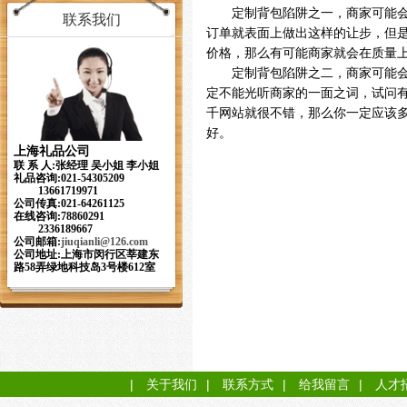
定制背包陷阱之一，商家可能会对
联系我们
订单就表面上做出这样的让步，但
价格，那么有可能商家就会在质量
定制背包陷阱之二，商家可能会对
定不能光听商家的一面之词，试问
千网站就很不错，那么你一定应该
好。
上海礼品公司
联 系 人:张经理 吴小姐 李小姐
礼品咨询:021-54305209
13661719971
公司传真:021-64261125
在线咨询:78860291
2336189667
公司邮箱:
jiuqianli
@126.com
公司地址:上海市闵行区莘建东
路58弄绿地科技岛3号楼612室
|
关于我们
|
联系方式
|
给我留言
|
人才