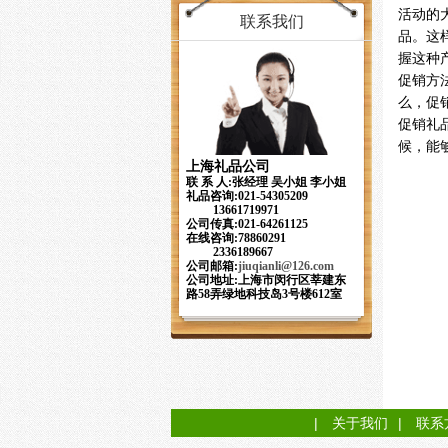
活动的
联系我们
品。这
握这种
促销方
么，促
促销礼
候，能
上海礼品公司
联 系 人:张经理 吴小姐 李小姐
礼品咨询:021-54305209
13661719971
公司传真:021-64261125
在线咨询:78860291
2336189667
公司邮箱:
jiuqianli
@126.com
公司地址:上海市闵行区莘建东
路58弄绿地科技岛3号楼612室
|
关于我们
|
联系