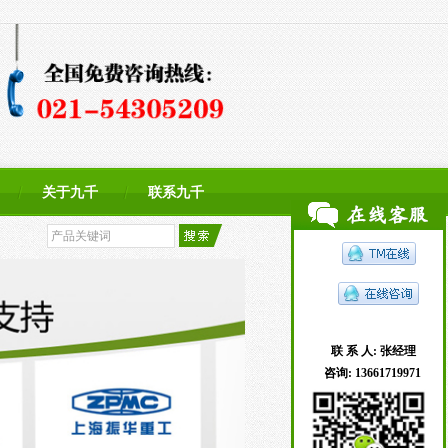
关于九千
联系九千
联 系 人:
张经理
咨询:
13661719971