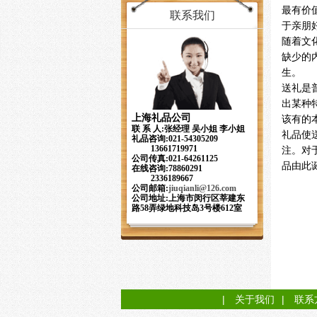
最有价
联系我们
于亲朋
随着文
缺少的
生。
送礼是
出某种
上海礼品公司
该有的
联 系 人:张经理 吴小姐 李小姐
礼品使
礼品咨询:021-54305209
13661719971
注。对
公司传真:021-64261125
品由此
在线咨询:78860291
2336189667
公司邮箱:
jiuqianli
@126.com
公司地址:上海市闵行区莘建东
路58弄绿地科技岛3号楼612室
|
关于我们
|
联系