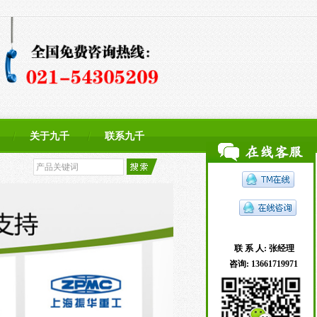
关于九千
联系九千
联 系 人:
张经理
咨询:
13661719971