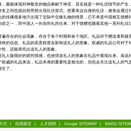
值，最能体现对神敬意的物品奉献于神灵。其实就是一种礼仪情节的产生
好友之间也就自然而然出现礼仪形式。想要表达自身的礼仪，难免会通过
化的传播很多地方出现了交际中交换礼物的情景，已不单是中国相互馈赠
内容之一，而中国人一向崇尚礼尚往来。对于馈赠也随着其他一系列礼仪
普遍存在的社会现象，存在于各个时期和各个地区。礼品对于赠送者和接
特殊的信息。礼品的高贵程度会影响送礼人的形象。权威的礼品公司对于
本性，还能承托出送礼人的形象。
送礼人能很好的烘托情感，也使得送礼人的形象在礼品中展现出来。虽说
于权威的礼品来说，礼品本身的重要性是相当的，但也会关注送礼人的气
诞生了。
方式
|
给我留言
|
人才招聘
|
Google SITEMAP
|
BAIDU SITE