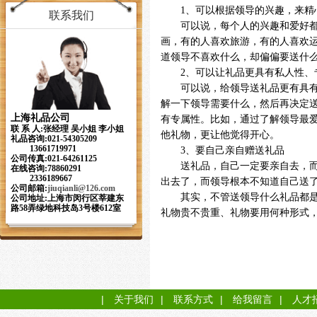
1、可以根据领导的兴趣，来精
联系我们
可以说，每个人的兴趣和爱好都是
画，有的人喜欢旅游，有的人喜欢
道领导不喜欢什么，却偏偏要送什
2、可以让礼品更具有私人性、
可以说，给领导送礼品更有具有自
解一下领导需要什么，然后再决定送
上海礼品公司
有专属性。比如，通过了解领导最
联 系 人:张经理 吴小姐 李小姐
他礼物，更让他觉得开心。
礼品咨询:021-54305209
13661719971
3、要自己亲自赠送礼品
公司传真:021-64261125
送礼品，自己一定要亲自去，而不
在线咨询:78860291
2336189667
出去了，而领导根本不知道自己送
公司邮箱:
jiuqianli
@126.com
其实，不管送领导什么礼品都是为
公司地址:上海市闵行区莘建东
路58弄绿地科技岛3号楼612室
礼物贵不贵重、礼物要用何种形式
|
关于我们
|
联系方式
|
给我留言
|
人才