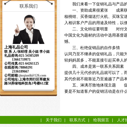
我们来看一下促销礼品与产品的
联系我们
一、资助成果很紧张 成果联系
核桃钳、买香烟送打火机、买珠宝
入相识客户产品的用途及特性，以
二、文化特征要明显 对付文化
中国文化为题材的活动中选用基督
憾。
上海礼品公司
三、杜绝促销品的自作多情 受
联 系 人:张经理 吴小姐 李小姐
认同乃至不继承的促销礼品，只能
礼品咨询:021-54305209
13661719971
轻妈妈居多，不能直接引起买单人
公司传真:021-64261125
四、成本是第一联系关系因素 
在线咨询:78860291
2336189667
提供几十元代价的礼品就可以了，
公司邮箱:
jiuqianli
@126.com
其代价就不能靠近乃至逾越了产品
公司地址:上海市闵行区莘建东
路58弄绿地科技岛3号楼612室
五、淋漓尽致地体现主题 促销
要是不知道客户的促销活动是在什
|
关于我们
|
联系方式
|
给我留言
|
人才