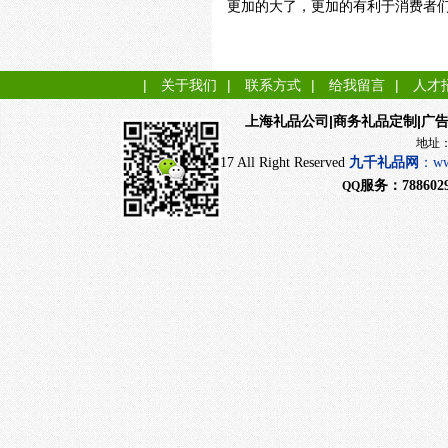
更加的大了，更加的有利于消费者
|
关于我们
|
联系方式
|
给我留言
|
人才
|商务礼品定制|广
上海礼品公司
地址：上海市闵行
CopyRight 2017 All Right Reserved
九千
礼品网
：
ww
服务：
788602
QQ