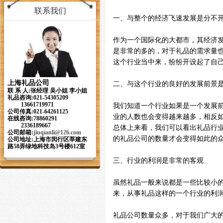
联系我们
一、与整个的经济飞速发展是分不
作为一个国际化的大都市，其经济
是非常的多的，对于礼品的需求量
这个行业当中来，纷纷开设起了自
上海礼品公司
二、与这个行业的良好的发展前景
联 系 人:张经理 吴小姐 李小姐
礼品咨询:021-54305209
13661719971
我们知道一个行业如果是一个发展
公司传真:021-64261125
业的人数也会变得越来越多，相反
在线咨询:78860291
2336189667
总体上来看，我们可以看出礼品行
公司邮箱:
jiuqianli
@126.com
的礼品公司的数量才会变得如此的
公司地址:上海市闵行区莘建东
路58弄绿地科技岛3号楼612室
三、行业的利润是非常的客观
虽然礼品一般来说都是一些比较小
来，从事礼品这样的一个行业的利
礼品公司数量众多，对于我们广大