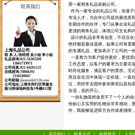
荐一家商务礼品采购公司。
联系我们
作为一家专业的礼品公司，坐落于
专业人才，为合作公司提供最优质
长期合作的伙伴，专门从事企业礼
更强的商务礼品，体现公司文化和
设计的礼品非常有创意，不仅仅在
绝对都是最佳选择。如果公司有需要
上海礼品公司
的专属礼品，更加表示了公司的一
联 系 人:张经理 吴小姐 李小姐
一直努力为客户提供更好，更优质
礼品咨询:021-54305209
13661719971
工作态度，以客户的要求为主要宗
公司传真:021-64261125
时尚化服务，满足客户的需求。无
在线咨询:78860291
2336189667
而且在生活中体现一定价值。一直
公司邮箱:
jiuqianli
@126.com
位，而经常去国外参加展览以及拍
公司地址:上海市闵行区莘建东
路58弄绿地科技岛3号楼612室
合适，送的开心。
一份礼物虽然改变不了一个人的命
份贴心又实用的礼物会非常感动，
作，既能够促进双方合作或者感情
|
关于我们
|
联系方式
|
给我留言
|
人才